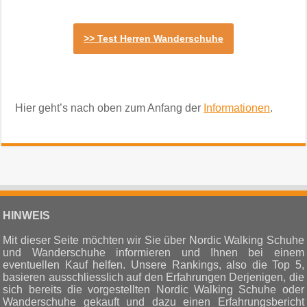
>> Test Herren Wanderschuhe
Hier geht’s nach oben zum Anfang der
Informationen
.
HINWEIS
Mit dieser Seite möchten wir Sie über Nordic Walking Schuhe
und Wanderschuhe informieren und Ihnen bei einem
eventuellen Kauf helfen. Unsere Rankings, also die Top 5,
basieren ausschliesslich auf den Erfahrungen Derjenigen, die
sich bereits die vorgestellten Nordic Walking Schuhe oder
Wanderschuhe gekauft und dazu einen Erfahrungsbericht