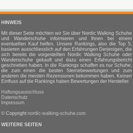
adidas Women's Terrex Anylander Wanderschuh
Preis 60.99€
HINWEIS
Mit dieser Seite möchten wir Sie über Nordic Walking Schuhe
Brütting Damen Expedition Walkingschuhe
und Wanderschuhe informieren und Ihnen bei einem
eventuellen Kauf helfen. Unsere Rankings, also die Top 5,
Preis 50.16€
basieren ausschliesslich auf den Erfahrungen Derjenigen, die
sich bereits die vorgestellten Nordic Walking Schuhe oder
Wanderschuhe gekauft und dazu einen Erfahrungsbericht
geschrieben haben. In die Rankings schaffen es nur Schuhe,
FitVille Extra Weit Laufschuhe Damen Sportschuhe
die zum einen die besten Sternebewertungen und zum
Walking Schuhe Breite Turnschuhe Leichte Joggingsch...
anderen die meisten Rezensionen bekommen haben. Keinen
Einfluss auf die Rankings haben Bewertungen der Hersteller.
Preis 77.39€
Haftungsausschluss
Datenschutz
Impressum
FitVille Damen Laufschuhe Weit Turnschuhe Atmungsaktiv
Sportschuhe Leichte Joggingschuhe Sneaker Beq...
© Copyright
nordic-walking-schuhe.com
WEITERE SEITEN
Preis 62.99€